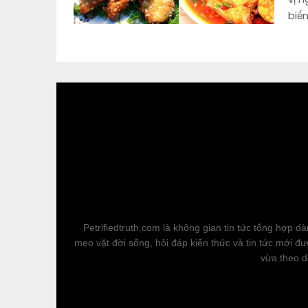
biế
Petrifiedtruth.com là không gian tin tức tổng hợp
mẹo vặt đời sống, hỏi đáp kiến thức và tin tức mới đư
vừa theo d