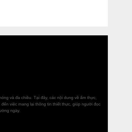
óng và đa chiều. Tại đây, các nội dung về ẩm thực,
đến việc mang lại thông tin thiết thực, giúp người đọc
hường ngày.