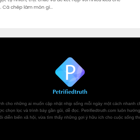
n. Cá chép làm món gì…
 dành cho những ai muốn cập nhật nhịp sống mỗi ngày một cách nhanh ch
ợc chọn lọc và trình bày gần gũi, dễ đọc. Petrifiedtruth.com luôn hướng 
õi diễn biến xã hội, vừa tìm thấy những gợi ý hữu ích cho cuộc sống t