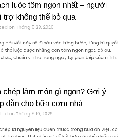
ch luộc tôm ngon nhất – người
i trợ không thể bỏ qua
ted on Tháng 5 23, 2026
g bài viết này sẽ đi sâu vào từng bước, từng bí quyết
có thể luộc được những con tôm ngon ngọt, đỏ au,
 chắc, chuẩn vị nhà hàng ngay tại gian bếp của mình.
 chép làm món gì ngon? Gợi ý
p dẫn cho bữa cơm nhà
ted on Tháng 5 10, 2026
chép là nguyên liệu quen thuộc trong bữa ăn Việt, có
gọt tự nhiên, thịt chắc và dễ kết hợp với nhiều kiểu chế