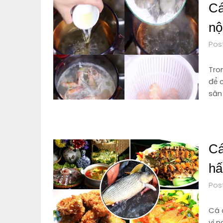
Cá
nộ
Pos
Tron
để 
săn
Cá
hấ
Pos
Cá 
vị n