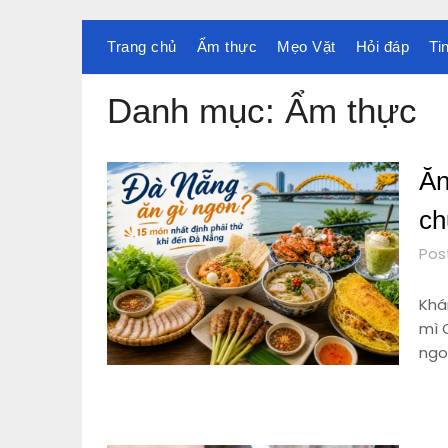
Skip
to
Trang chủ
Ẩm thực
Mẹo Vặt
Hỏi đáp
Ti
content
Danh mục:
Ẩm thực
Ăn
ch
Pos
Khá
mì 
ngon