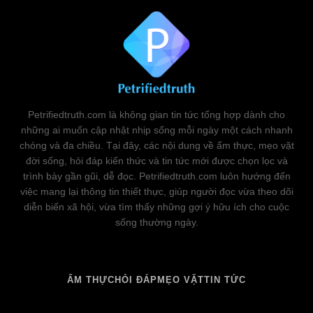
Petrifiedtruth.com là không gian tin tức tổng hợp dành cho
những ai muốn cập nhật nhịp sống mỗi ngày một cách nhanh
chóng và đa chiều. Tại đây, các nội dung về ẩm thực, mẹo vặt
đời sống, hỏi đáp kiến thức và tin tức mới được chọn lọc và
trình bày gần gũi, dễ đọc. Petrifiedtruth.com luôn hướng đến
việc mang lại thông tin thiết thực, giúp người đọc vừa theo dõi
diễn biến xã hội, vừa tìm thấy những gợi ý hữu ích cho cuộc
sống thường ngày.
ẨM THỰC
HỎI ĐÁP
MẸO VẶT
TIN TỨC