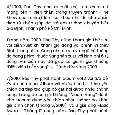
4/2009, Bảo Thy cho ra mắt một ca khúc mới
mang tên “Thiên thần trong truyện tranh” (The
Show của Lenka) làm ca khúc chủ đề cho chiến
dịch từ thiện giúp đỡ trẻ em trường chuyên biệt
Gia Định, Thành phố Hồ Chí Minh.
Trong năm 2009, Bảo Thy cũng tham gia thử sức
với diễn xuất khi tham gia đóng vai chính Britney
Bích trong phim Công chúa teen và ngũ hổ tướng
do hãng phim Phước Sang sản xuất với kinh phí 6 tỷ
đồng. Vai diễn này đã giúp cô giành giải thưởng
“Diễn viên triển vọng” tại Cánh diều vàng 2009.
7/2010, Bảo Thy phát hành album vol.2 với tựa đề:
Ký ức của mưa. Album với nhiều bản hit được yêu
thích đã tiếp tục giúp cô gặt hái được nhiều thành
công, trong đó có giải thưởng “Album Vàng” dành
cho “Album được yêu thích nhất tháng” do khán
giả bình chọn (tháng 8/2010), và 3 giải Zing Music
Awards. Tháng 12 cùng năm, Bảo Thy phát hành