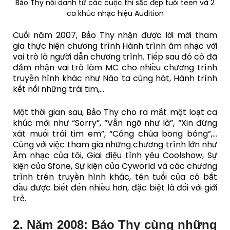
Bảo Thy nổi danh từ các cuộc thi sắc đẹp tuổi teen và 2
ca khúc nhạc hiệu Audition
Cuối năm 2007, Bảo Thy nhận được lời mời tham
gia thực hiện chương trình Hành trình âm nhạc với
vai trò là người dẫn chương trình. Tiếp sau đó cô đã
đảm nhận vai trò làm MC cho nhiều chương trình
truyền hình khác như Nào ta cùng hát, Hành trình
kết nối những trái tim,…
Một thời gian sau, Bảo Thy cho ra mắt một loạt ca
khúc mới như “Sorry”, “Vẫn ngỡ như là”, “Xin đừng
xát muối trái tim em”, “Công chúa bong bóng”,…
Cùng với việc tham gia những chương trình lớn như
Âm nhạc của tôi, Giai điệu tình yêu Coolshow, Sự
kiện của Sfone, Sự kiện của Cyworld và các chương
trình trên truyền hình khác, tên tuổi của cô bắt
đầu được biết đến nhiều hơn, đặc biệt là đối với giới
trẻ.
2. Năm 2008: Bảo Thy cùng những