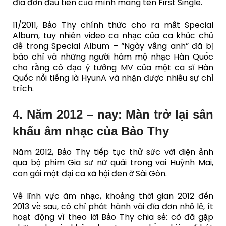
đĩa đơn đầu tiên của mình mang tên First Single.
11/2011, Bảo Thy chính thức cho ra mắt Special
Album, tuy nhiên video ca nhạc của ca khúc chủ
đề trong Special Album – “Ngày vắng anh” đã bị
báo chí và những người hâm mộ nhạc Hàn Quốc
cho rằng cô đạo ý tưởng MV của một ca sĩ Hàn
Quốc nổi tiếng là HyunA và nhận được nhiều sự chỉ
trích.
4. Năm 2012 – nay: Màn trở lại sân
khấu âm nhạc của Bảo Thy
Năm 2012, Bảo Thy tiếp tục thử sức với điện ảnh
qua bộ phim Gia sư nữ quái trong vai Huỳnh Mai,
con gái một đại ca xã hội đen ở Sài Gòn.
Về lĩnh vực âm nhạc, khoảng thời gian 2012 đến
2013 về sau, cô chỉ phát hành vài đĩa đơn nhỏ lẻ, ít
hoạt động vì theo lời Bảo Thy chia sẻ: cô đã gặp