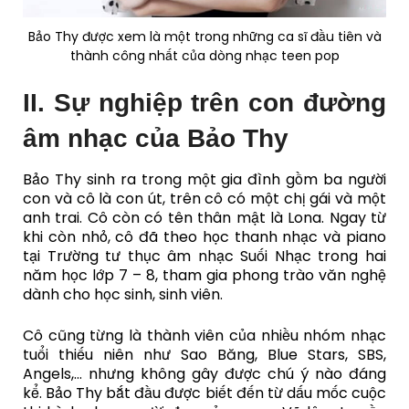
Bảo Thy được xem là một trong những ca sĩ đầu tiên và
thành công nhất của dòng nhạc teen pop
II. Sự nghiệp trên con đường
âm nhạc của Bảo Thy
Bảo Thy sinh ra trong một gia đình gồm ba người
con và cô là con út, trên cô có một chị gái và một
anh trai. Cô còn có tên thân mật là Lona. Ngay từ
khi còn nhỏ, cô đã theo học thanh nhạc và piano
tại Trường tư thục âm nhạc Suối Nhạc trong hai
năm học lớp 7 – 8, tham gia phong trào văn nghệ
dành cho học sinh, sinh viên.
Cô cũng từng là thành viên của nhiều nhóm nhạc
tuổi thiếu niên như Sao Băng, Blue Stars, SBS,
Angels,… nhưng không gây được chú ý nào đáng
kể. Bảo Thy bắt đầu được biết đến từ dấu mốc cuộc