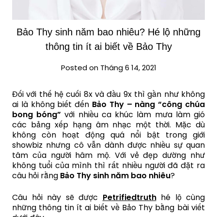
Bảo Thy sinh năm bao nhiêu? Hé lộ những
thông tin ít ai biết về Bảo Thy
Posted on Tháng 6 14, 2021
Đối với thế hệ cuối 8x và đầu 9x thì gần như không
ai là không biết đến
Bảo Thy – nàng “công chúa
bong bóng”
với nhiều ca khúc làm mưa làm gió
các bảng xếp hạng âm nhạc một thời. Mặc dù
không còn hoạt động quá nổi bật trong giới
showbiz nhưng cô vẫn dành được nhiều sự quan
tâm của người hâm mộ. Với vẻ đẹp dường như
không tuổi của mình thì rất nhiều người đã đặt ra
câu hỏi rằng
Bảo Thy sinh năm bao nhiêu
?
Câu hỏi này sẽ được
Petrifiedtruth
hé lộ cùng
những thông tin ít ai biết về Bảo Thy bằng bài viết