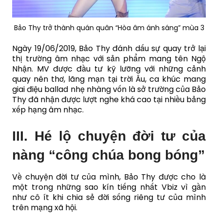
Bảo Thy trở thành quán quân “Hòa âm ánh sáng” mùa 3
Ngày 19/06/2019, Bảo Thy đánh dấu sự quay trở lại
thị trường âm nhạc với sản phẩm mang tên Ngộ
Nhận. MV được đầu tư kỹ lưỡng với những cảnh
quay nên thơ, lãng mạn tại trời Âu, ca khúc mang
giai điệu ballad nhẹ nhàng vốn là sở trường của Bảo
Thy đã nhận được lượt nghe khá cao tại nhiều bảng
xếp hạng âm nhạc.
III. Hé lộ chuyện đời tư của
nàng “công chúa bong bóng”
Về chuyện đời tư của mình, Bảo Thy được cho là
một trong những sao kín tiếng nhất Vbiz vì gần
như cô ít khi chia sẻ đời sống riêng tư của mình
trên mạng xã hội.