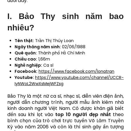
dưới đây.
I. Bảo Thy sinh năm bao
nhiêu?
Tên thật:
Trần Thị Thúy Loan
Ngày tháng năm sinh:
02/06/1988
Quê quán:
Thành phố Hồ Chí Minh
Chiều cao:
1,66m
Nghề nghiệp:
Ca sĩ
Facebook:
https://www.facebook.com/lonatran
Youtube:
https://www.youtube.com/channel/UCCR-
IyNWoL2WwXsMejWFZsg
Bảo Thy là một nữ ca sĩ, nhạc sĩ, diễn viên điện ảnh,
người dẫn chương trình, người mẫu ảnh kiêm nhà
kinh doanh người Việt Nam. Cô được khán giả biết
đến sau khi lọt vào
top 10 người đẹp nhất
theo
bình chọn của trò chơi trực tuyến Võ Lâm Truyền
Kỳ vào năm 2006 và còn là thí sinh gây ấn tượng