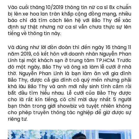
Vào cuối tháng 10/2019 thông tin nữ ca sĩ 8x chuẩn
bị lên xe hoa lan tràn khắp cộng đồng mạng, nhiều
báo chí đã tìm cách liên hệ với Bảo Thy để xác
định sự thật nhưng nữ ca sĩ vẫn chưa thực sự lên
tiếng về thông tin này.
Và đúng như lời đồn đoán thì đến ngày 16 tháng 11
năm 2019, cô kết hôn với doanh nhân Nguyễn Phan
Lĩnh tại một khách sạn ở trung tâm TP.HCM. Trước
đó một ngày, Bảo Thy và ông xã làm lễ cưới ở nhà
thờ. Nguyễn Phan Lĩnh là bạn làm ăn với gia đình
Bảo Thy, được cả gia đình cô quý mến nhưng phải
khá lâu Bảo Thy và anh mới nảy sinh tình cảm rồi
bắt đầu tìm hiểu nhau. Lễ cưới của Bảo Thy được
cho là rất kín tiếng, cô chỉ mời duy nhất 5 người
bạn thân trong giới showbiz và tuyệt nhiên không
cho phép truyền thông tác nghiệp để giữ được sự
riêng tư.