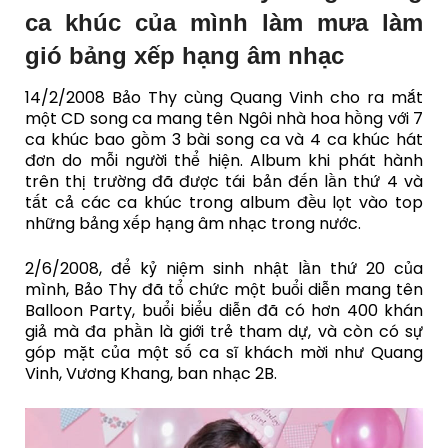
ca khúc của mình làm mưa làm
gió bảng xếp hạng âm nhạc
14/2/2008 Bảo Thy cùng Quang Vinh cho ra mắt
một CD song ca mang tên Ngôi nhà hoa hồng với 7
ca khúc bao gồm 3 bài song ca và 4 ca khúc hát
đơn do mỗi người thể hiện. Album khi phát hành
trên thị trường đã được tái bản đến lần thứ 4 và
tất cả các ca khúc trong album đều lọt vào top
những bảng xếp hạng âm nhạc trong nước.
2/6/2008, để kỷ niệm sinh nhật lần thứ 20 của
mình, Bảo Thy đã tổ chức một buổi diễn mang tên
Balloon Party, buổi biểu diễn đã có hơn 400 khán
giả mà đa phần là giới trẻ tham dự, và còn có sự
góp mặt của một số ca sĩ khách mời như Quang
Vinh, Vương Khang, ban nhạc 2B.