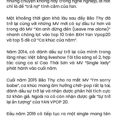
những chuyện không hay trong nghề nghiệp, đi hát
chỉ là để “trả nợ” tình cảm của fan.
Một khoảng thời gian khá lâu sau đấy Bảo Thy đã
trở lại cùng với những MV mới có sự đầu tư hơn và
trong đó MV “Xin anh đừng đến (Leave me alone)”
nhanh chóng lọt vào top 10 trên BXH Yan Vpop20
và top 5 đề cử “Ca khúc của năm”.
Năm 2014, cô đánh dấu sự trở lại của mình trong
làng nhạc Việt bằng liveshow Tôi tỏa sáng số 2, hợp
tác cùng ca sĩ Cao Thái Sơn và MV “Single lady”
phát hành vào cuối năm.
Cuối năm 2015 Bảo Thy cho ra mắt MV “I’m sorry
babe”, ca khúc mang âm hưởng chill-pop rất lạ tai,
đánh dấu sự trở lại và nhận được phản hồi tích cực
từ khán giả. Ngoài ra cô còn nhận được giải “Sự trở
lại ấn tượng” của YAN VPOP 20.
Đầu năm 2016 cô tiếp tục ra một single mang tên