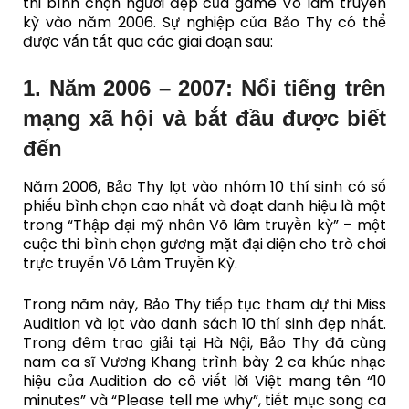
thi bình chọn người đẹp của game Võ lâm truyền
kỳ vào năm 2006. Sự nghiệp của Bảo Thy có thể
được vắn tắt qua các giai đoạn sau:
1. Năm 2006 – 2007: Nổi tiếng trên
mạng xã hội và bắt đầu được biết
đến
Năm 2006, Bảo Thy lọt vào nhóm 10 thí sinh có số
phiếu bình chọn cao nhất và đoạt danh hiệu là một
trong “Thập đại mỹ nhân Võ lâm truyền kỳ” – một
cuộc thi bình chọn gương mặt đại diện cho trò chơi
trực truyến Võ Lâm Truyền Kỳ.
Trong năm này, Bảo Thy tiếp tục tham dự thi Miss
Audition và lọt vào danh sách 10 thí sinh đẹp nhất.
Trong đêm trao giải tại Hà Nội, Bảo Thy đã cùng
nam ca sĩ Vương Khang trình bày 2 ca khúc nhạc
hiệu của Audition do cô viết lời Việt mang tên “10
minutes” và “Please tell me why”, tiết mục song ca