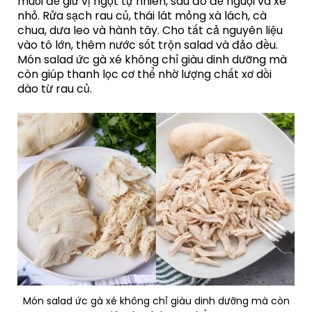
muối để giữ vị ngọt tự nhiên, sau đó để nguội và xé
nhỏ. Rửa sạch rau củ, thái lát mỏng xà lách, cà
chua, dưa leo và hành tây. Cho tất cả nguyên liệu
vào tô lớn, thêm nước sốt trộn salad và đảo đều.
Món salad ức gà xé không chỉ giàu dinh dưỡng mà
còn giúp thanh lọc cơ thể nhờ lượng chất xơ dồi
dào từ rau củ.
Món salad ức gà xé không chỉ giàu dinh dưỡng mà còn