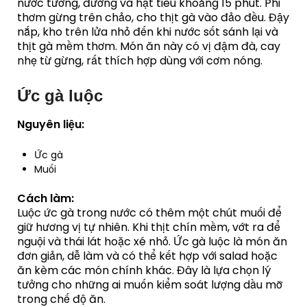
nước tương, đường và hạt tiêu khoảng 15 phút. Phi
thơm gừng trên chảo, cho thịt gà vào đảo đều. Đậy
nắp, kho trên lửa nhỏ đến khi nước sốt sánh lại và
thịt gà mềm thơm. Món ăn này có vị đậm đà, cay
nhẹ từ gừng, rất thích hợp dùng với cơm nóng.
Ức gà luộc
Nguyên liệu:
Ức gà
Muối
Cách làm:
Luộc ức gà trong nước có thêm một chút muối để
giữ hương vị tự nhiên. Khi thịt chín mềm, vớt ra để
nguội và thái lát hoặc xé nhỏ. Ức gà luộc là món ăn
đơn giản, dễ làm và có thể kết hợp với salad hoặc
ăn kèm các món chính khác. Đây là lựa chọn lý
tưởng cho những ai muốn kiểm soát lượng dầu mỡ
trong chế độ ăn.