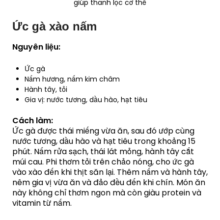
giúp thanh lọc cơ thể
Ức gà xào nấm
Nguyên liệu:
Ức gà
Nấm hương, nấm kim châm
Hành tây, tỏi
Gia vị: nước tương, dầu hào, hạt tiêu
Cách làm:
Ức gà được thái miếng vừa ăn, sau đó ướp cùng
nước tương, dầu hào và hạt tiêu trong khoảng 15
phút. Nấm rửa sạch, thái lát mỏng, hành tây cắt
múi cau. Phi thơm tỏi trên chảo nóng, cho ức gà
vào xào đến khi thịt săn lại. Thêm nấm và hành tây,
nêm gia vị vừa ăn và đảo đều đến khi chín. Món ăn
này không chỉ thơm ngon mà còn giàu protein và
vitamin từ nấm.