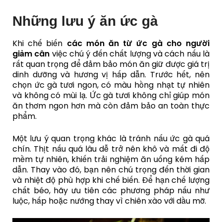
Những lưu ý ăn ức gà
Khi chế biến
các món ăn từ ức gà cho người
giảm cân
việc chú ý đến chất lượng và cách nấu là
rất quan trọng để đảm bảo món ăn giữ được giá trị
dinh dưỡng và hương vị hấp dẫn. Trước hết, nên
chọn ức gà tươi ngon, có màu hồng nhạt tự nhiên
và không có mùi lạ. Ức gà tươi không chỉ giúp món
ăn thơm ngon hơn mà còn đảm bảo an toàn thực
phẩm.
Một lưu ý quan trọng khác là tránh nấu ức gà quá
chín. Thịt nấu quá lâu dễ trở nên khô và mất đi độ
mềm tự nhiên, khiến trải nghiệm ăn uống kém hấp
dẫn. Thay vào đó, bạn nên chú trọng đến thời gian
và nhiệt độ phù hợp khi chế biến. Để hạn chế lượng
chất béo, hãy ưu tiên các phương pháp nấu như
luộc, hấp hoặc nướng thay vì chiên xào với dầu mỡ.