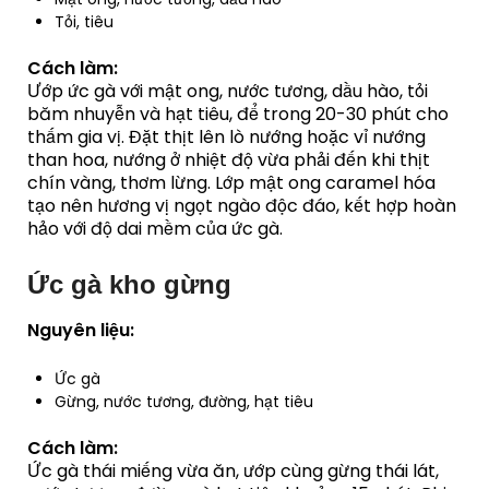
Tỏi, tiêu
Cách làm:
Ướp ức gà với mật ong, nước tương, dầu hào, tỏi
băm nhuyễn và hạt tiêu, để trong 20-30 phút cho
thấm gia vị. Đặt thịt lên lò nướng hoặc vỉ nướng
than hoa, nướng ở nhiệt độ vừa phải đến khi thịt
chín vàng, thơm lừng. Lớp mật ong caramel hóa
tạo nên hương vị ngọt ngào độc đáo, kết hợp hoàn
hảo với độ dai mềm của ức gà.
Ức gà kho gừng
Nguyên liệu:
Ức gà
Gừng, nước tương, đường, hạt tiêu
Cách làm:
Ức gà thái miếng vừa ăn, ướp cùng gừng thái lát,