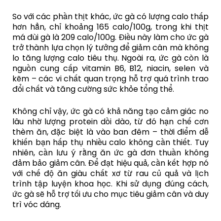
So với các phần thịt khác, ức gà có lượng calo thấp
hơn hẳn, chỉ khoảng 165 calo/100g, trong khi thịt
má đùi gà là 209 calo/100g. Điều này làm cho ức gà
trở thành lựa chọn lý tưởng để giảm cân mà không
lo tăng lượng calo tiêu thụ. Ngoài ra, ức gà còn là
nguồn cung cấp vitamin B6, B12, niacin, selen và
kẽm – các vi chất quan trọng hỗ trợ quá trình trao
đổi chất và tăng cường sức khỏe tổng thể.
Không chỉ vậy, ức gà có khả năng tạo cảm giác no
lâu nhờ lượng protein dồi dào, từ đó hạn chế cơn
thèm ăn, đặc biệt là vào ban đêm – thời điểm dễ
khiến bạn hấp thụ nhiều calo không cần thiết. Tuy
nhiên, cần lưu ý rằng ăn ức gà đơn thuần không
đảm bảo giảm cân. Để đạt hiệu quả, cần kết hợp nó
với chế độ ăn giàu chất xơ từ rau củ quả và lịch
trình tập luyện khoa học. Khi sử dụng đúng cách,
ức gà sẽ hỗ trợ tối ưu cho mục tiêu giảm cân và duy
trì vóc dáng.