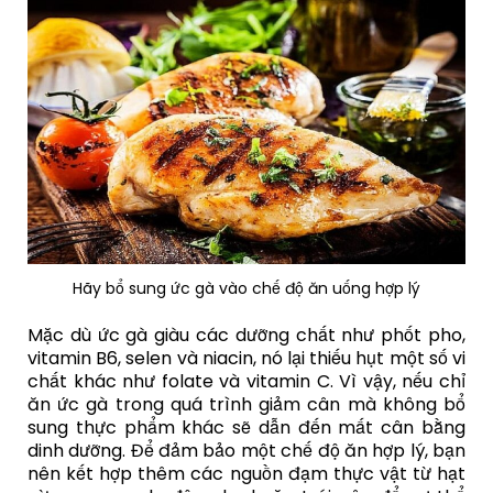
Hãy bổ sung ức gà vào chế độ ăn uống hợp lý
Mặc dù ức gà giàu các dưỡng chất như phốt pho,
vitamin B6, selen và niacin, nó lại thiếu hụt một số vi
chất khác như folate và vitamin C. Vì vậy, nếu chỉ
ăn ức gà trong quá trình giảm cân mà không bổ
sung thực phẩm khác sẽ dẫn đến mất cân bằng
dinh dưỡng. Để đảm bảo một chế độ ăn hợp lý, bạn
nên kết hợp thêm các nguồn đạm thực vật từ hạt