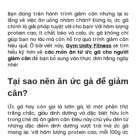
Bạn đang trên hành trình giảm cân nhưng lại lo
lắng về việc ăn uống nhàm chán? Đừng lo, ức gà
chính là giải pháp tuyệt vời cho bạn! Với hàm lượng
protein cao, ít chất béo và calo, ức gà không chỉ
giúp bạn no lâu mà còn hỗ trợ quá trình giảm cân
hiệu quả. Ở bài viết này,
Gym Unity Fitness
sẽ tìm
hiểu kỹ hơn về
các món ăn từ ức gà cho người
giảm cân
để bạn bổ sung vào thực đơn hằng ngày
nhé!
Tại sao nên ăn ức gà để giảm
cân?
Ức gà hay còn gọi là lườn gà, là một phần thịt
trắng chắc, giàu dinh dưỡng và đặc biệt hữu ích
trong chế độ ăn giảm cân. Điều này chủ yếu đến từ
những đặc điểm dinh dưỡng vượt trội mà ức gà
mang lại. Với hàm lượng protein cao, mỗi 100g ức