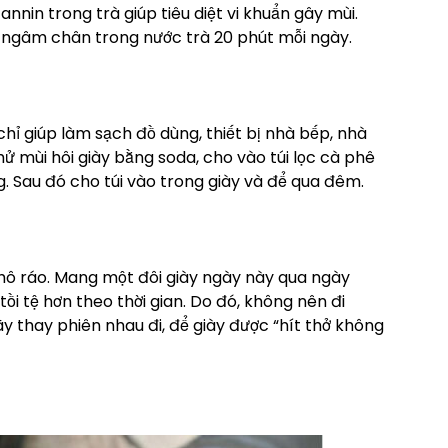
nnin trong trà giúp tiêu diệt vi khuẩn gây mùi.
ể ngâm chân trong nước trà 20 phút mỗi ngày.
hỉ giúp làm sạch đồ dùng, thiết bị nhà bếp, nhà
Khử mùi hôi giày bằng soda, cho vào túi lọc cà phê
. Sau đó cho túi vào trong giày và để qua đêm.
khô ráo. Mang một đôi giày ngày này qua ngày
tồi tệ hơn theo thời gian. Do đó, không nên đi
ãy thay phiên nhau đi, để giày được “hít thở không