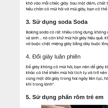
khô vào mỗi chiếc giày. Sau một đêm, chất ta
Nếu chân có mùi hôi và mùi giày, bạn có th
3. Sử dụng soda Soda
Baking soda có rất nhiều công dụng, không c
vệ sinh … nó còn khử mùi hôi giày hiệu quả. 
và buộc chặt miệng giày bằng dây buộc lỏng
4. Đổi giày luân phiên
Để giày không có mùi hôi, bạn nên để giày 
khác có thể khiến mùi hôi tích tụ và trở nên 
cùng một đôi giày trong hai ngày liên tục, h
khí trong lành”.
5. Sử dụng phấn rôm trẻ em