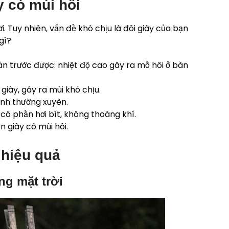
y có mùi hôi
i. Tuy nhiên, vấn đề khó chịu là đôi giày của bạn
gì?
án trước được: nhiệt độ cao gây ra mồ hôi ở bàn
giày, gây ra mùi khó chịu.
inh thường xuyên.
 có phần hơi bít, không thoáng khí.
n giày có mùi hôi.
 hiệu quả
ng mặt trời