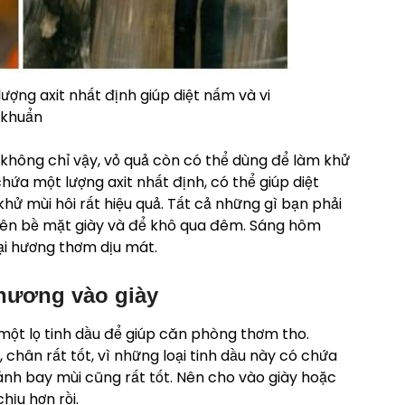
ượng axit nhất định giúp diệt nấm và vi
khuẩn
, không chỉ vậy, vỏ quả còn có thể dùng để làm khử
chứa một lượng axit nhất định, có thể giúp diệt
khử mùi hôi rất hiệu quả. Tất cả những gì bạn phải
 lên bề mặt giày và để khô qua đêm. Sáng hôm
lại hương thơm dịu mát.
i hương vào giày
một lọ tinh dầu để giúp căn phòng thơm tho.
, chân rất tốt, vì những loại tinh dầu này có chứa
nh bay mùi cũng rất tốt. Nên cho vào giày hoặc
hịu hơn rồi.