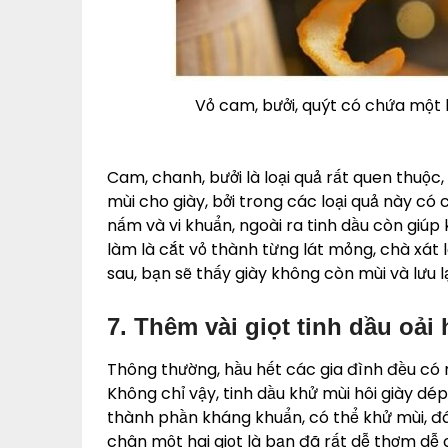
Vỏ cam, bưởi, quýt có chứa một l
Cam, chanh, bưởi là loại quả rất quen thuộc
mùi cho giày, bởi trong các loại quả này có 
nấm và vi khuẩn, ngoài ra tinh dầu còn giúp 
làm là cắt vỏ thành từng lát mỏng, chà xát
sau, bạn sẽ thấy giày không còn mùi và lưu 
7. Thêm vài giọt tinh dầu oả
Thông thường, hầu hết các gia đình đều có 
Không chỉ vậy, tinh dầu khử mùi hôi giày dép
thành phần kháng khuẩn, có thể khử mùi, đá
chân một hai giọt là bạn đã rất dễ thơm dễ c