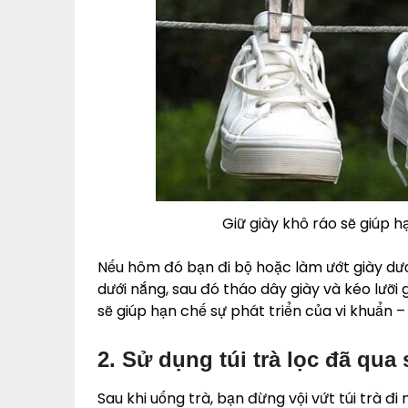
Giữ giày khô ráo sẽ giúp h
Nếu hôm đó bạn đi bộ hoặc làm ướt giày dưới
dưới nắng, sau đó tháo dây giày và kéo lưỡi
sẽ giúp hạn chế sự phát triển của vi khuẩn 
2. Sử dụng túi trà lọc đã qu
Sau khi uống trà, bạn đừng vội vứt túi trà đi