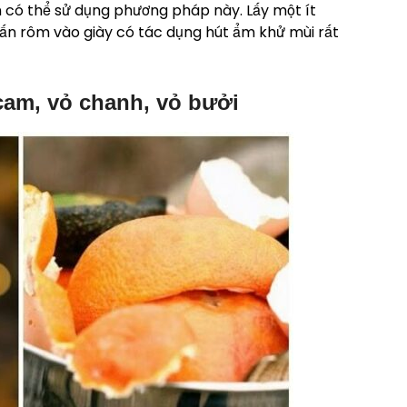
n có thể sử dụng phương pháp này. Lấy một ít
ấn rôm vào giày có tác dụng hút ẩm khử mùi rất
 cam, vỏ chanh, vỏ bưởi