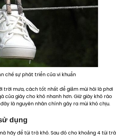
ạn chế sự phát triển của vi khuẩn
 trời mưa, cách tốt nhất để giảm mùi hôi là phơi
 gà của giày cho khô nhanh hơn. Giữ giày khô ráo
– đây là nguyên nhân chính gây ra mùi khó chịu.
a sử dụng
 mà hãy để túi trà khô. Sau đó cho khoảng 4 túi trà