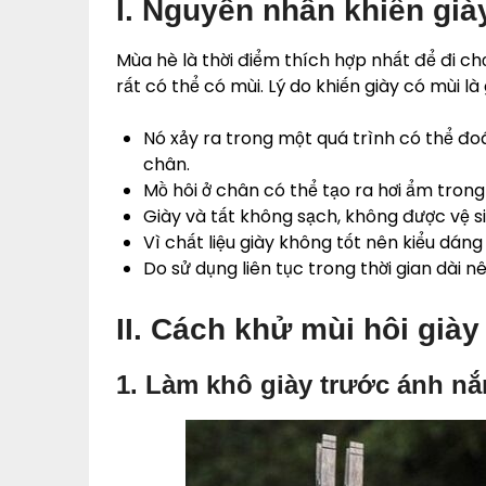
I. Nguyên nhân khiến già
Mùa hè là thời điểm thích hợp nhất để đi chơ
rất có thể có mùi. Lý do khiến giày có mùi là 
Nó xảy ra trong một quá trình có thể đo
chân.
Mồ hôi ở chân có thể tạo ra hơi ẩm trong 
Giày và tất không sạch, không được vệ s
Vì chất liệu giày không tốt nên kiểu dáng
Do sử dụng liên tục trong thời gian dài nê
II. Cách khử mùi hôi giày
1. Làm khô giày trước ánh nắ