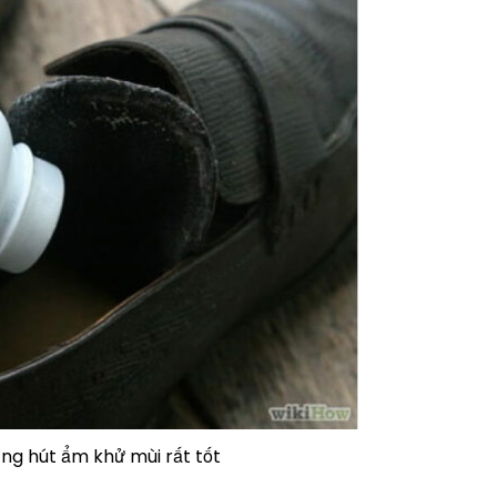
ng hút ẩm khử mùi rất tốt