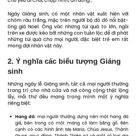
chủ yếu đi chơi, chụp hình, ăn uống…
Ngày Giáng sinh, có một nhân vật xuất hiện với
chòm râu trắng, mặc trên người bộ đồ đỏ nổi bật-
ông già Noel. Ông vác những túi quà to lớn, ngồi
trên xe được kéo bởi những con tuần lộc để đi phát
những túi quà cho mọi người, đặc biệt trẻ em rất
mong đợi nhân vật này.
2. Ý nghĩa các biểu tượng Giáng
sinh
Những ngày lễ Giáng sinh, tất cả mọi người thường
trang trí cho nhà cửa và nơi công cộng thật lộng
lẫy, mỗi thứ đều mang trong mình một ý nghĩa
riêng biệt:
Hang đá
: mọi người thường dựng nên một hang đá
giả, bên trong có một máng cỏ làm bằng gỗ. Bên
cạnh có các hình ảnh Mẹ Maria, Chúa Jesus, Thánh
Giuse, mục đồng, Thánh Thiên sứ và một số loại gia