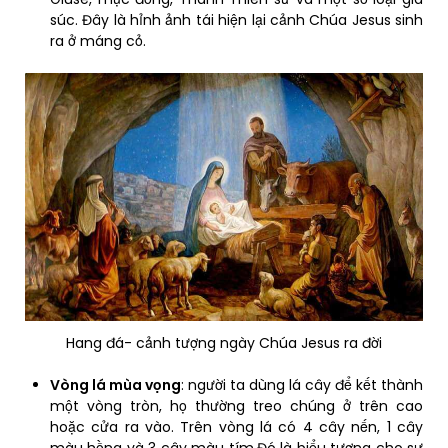
súc. Đây là hỉnh ảnh tái hiện lại cảnh Chúa Jesus sinh
ra ở máng cỏ.
Hang đá- cảnh tượng ngày Chúa Jesus ra đời
Vòng lá mùa vọng
: người ta dùng lá cây để kết thành
một vòng tròn, họ thường treo chúng ở trên cao
hoặc cửa ra vào. Trên vòng lá có 4 cây nến, 1 cây
màu hồng và 3 cây màu tím.Đó là biểu tượng cho sự