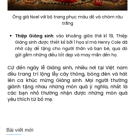
Ông già Noel với bộ trang phục màu đỏ và chòm râu
trắng
Thiệp Giáng sinh
: vào khoảng giữa thê kỉ 19, Thiệp
Giáng sinh được thiết kế bởi 1 họa sĩ mà Henry Cole đã
nhờ cậy để tặng cho người thân và bạn bè, qua đó
gửi gắm những điều tốt đẹp và may mắn đến họ.
Cứ đến ngày lễ Giáng sinh, nhiều nơi tại Việt nam
đều trang trí lộng lẫy cây thông, bóng đèn và hát
lên ca khúc mừng Giáng sinh. Mọi người thường
giành tặng nhau những món quà ý nghĩa, nhất là
các bạn nhỏ thường nhận được những món quà
yêu thích từ bố mẹ.
Bài viết mới