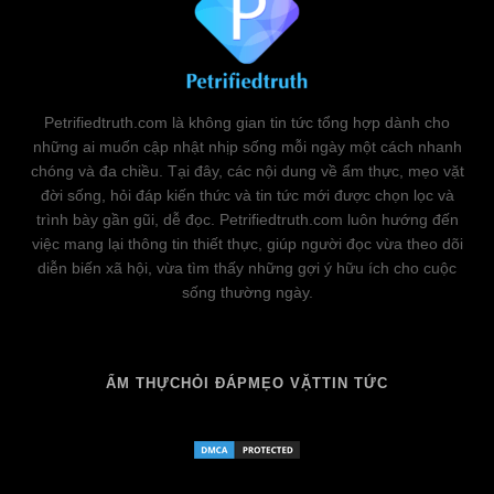
Petrifiedtruth.com là không gian tin tức tổng hợp dành cho
những ai muốn cập nhật nhịp sống mỗi ngày một cách nhanh
chóng và đa chiều. Tại đây, các nội dung về ẩm thực, mẹo vặt
đời sống, hỏi đáp kiến thức và tin tức mới được chọn lọc và
trình bày gần gũi, dễ đọc. Petrifiedtruth.com luôn hướng đến
việc mang lại thông tin thiết thực, giúp người đọc vừa theo dõi
diễn biến xã hội, vừa tìm thấy những gợi ý hữu ích cho cuộc
sống thường ngày.
ẨM THỰC
HỎI ĐÁP
MẸO VẶT
TIN TỨC