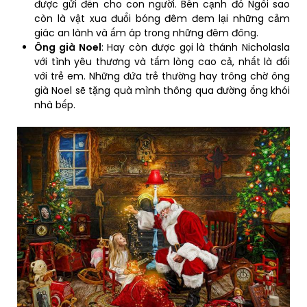
được gửi đến cho con người. Bên cạnh đó Ngôi sao
còn là vật xua đuổi bóng đêm đem lại những cảm
giác an lành và ấm áp trong những đêm đông.
Ông già Noel
: Hay còn được gọi là thánh Nicholasla
với tình yêu thương và tấm lòng cao cả, nhất là đối
với trẻ em. Những đứa trẻ thường hay trông chờ ông
già Noel sẽ tặng quà mình thông qua đường ống khói
nhà bếp.