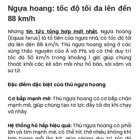
Ngựa hoang: tốc độ tối đa lên đến
88 km/h
Những
tin tức tổng hợp mới nhất
, Ngựa hoang
(Equus ferus) là tổ tiên của ngựa nhà, có tốc độ tối
đa lên đến 88 km/h. Thú ngựa hoang sống ở các
vùng thảo nguyên của Á và Phi, và có thể duy trì
tốc độ 50 km/h trong khoảng 1 giờ, giúp chúng
thoát khỏi các kẻ săn mồi như hổ báo, sói xám và
sư tử.
Đặc điểm đặc biệt của thú ngựa hoang
Cơ bắp mạnh mẽ:
Thú ngựa hoang có cơ bắp chân
mạnh mẽ, giúp chúng tạo ra lực đẩy tối đa khi chạy
và nhảy.
Hệ thống hô hấp hiệu quả:
Thú ngựa hoang có phổi
lớn và tim mạnh mẽ, có thể hít thở nhiều không khí
hơn trong mỗi lần hít, giúp chúng duy trì tốc độ