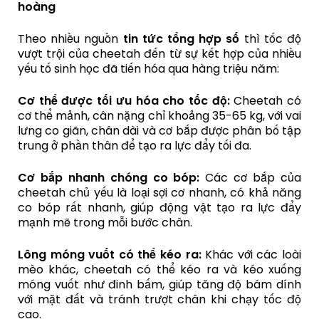
hoàng
Theo nhiều nguồn
tin tức tổng hợp số
thì tốc độ
vượt trội của cheetah đến từ sự kết hợp của nhiều
yếu tố sinh học đã tiến hóa qua hàng triệu năm:
Cơ thể được tối ưu hóa cho tốc độ:
Cheetah có
cơ thể mảnh, cân nặng chỉ khoảng 35-65 kg, với vai
lưng co giãn, chân dài và cơ bắp được phân bố tập
trung ở phần thân để tạo ra lực đẩy tối đa.
Cơ bắp nhanh chóng co bóp:
Các cơ bắp của
cheetah chủ yếu là loại sợi cơ nhanh, có khả năng
co bóp rất nhanh, giúp động vật tạo ra lực đẩy
mạnh mẽ trong mỗi bước chân.
Lông móng vuốt có thể kéo ra:
Khác với các loài
mèo khác, cheetah có thể kéo ra và kéo xuống
móng vuốt như đinh bấm, giúp tăng độ bám dính
với mặt đất và tránh trượt chân khi chạy tốc độ
cao.