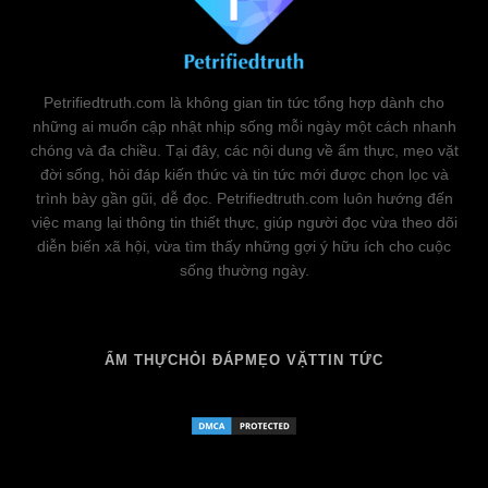
Petrifiedtruth.com là không gian tin tức tổng hợp dành cho
những ai muốn cập nhật nhịp sống mỗi ngày một cách nhanh
chóng và đa chiều. Tại đây, các nội dung về ẩm thực, mẹo vặt
đời sống, hỏi đáp kiến thức và tin tức mới được chọn lọc và
trình bày gần gũi, dễ đọc. Petrifiedtruth.com luôn hướng đến
việc mang lại thông tin thiết thực, giúp người đọc vừa theo dõi
diễn biến xã hội, vừa tìm thấy những gợi ý hữu ích cho cuộc
sống thường ngày.
ẨM THỰC
HỎI ĐÁP
MẸO VẶT
TIN TỨC