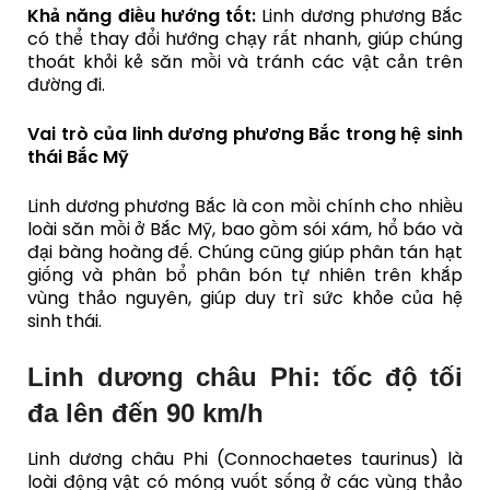
Khả năng điều hướng tốt:
Linh dương phương Bắc
có thể thay đổi hướng chạy rất nhanh, giúp chúng
thoát khỏi kẻ săn mồi và tránh các vật cản trên
đường đi.
Vai trò của linh dương phương Bắc trong hệ sinh
thái Bắc Mỹ
Linh dương phương Bắc là con mồi chính cho nhiều
loài săn mồi ở Bắc Mỹ, bao gồm sói xám, hổ báo và
đại bàng hoàng đế. Chúng cũng giúp phân tán hạt
giống và phân bổ phân bón tự nhiên trên khắp
vùng thảo nguyên, giúp duy trì sức khỏe của hệ
sinh thái.
Linh dương châu Phi: tốc độ tối
đa lên đến 90 km/h
Linh dương châu Phi (Connochaetes taurinus) là
loài động vật có móng vuốt sống ở các vùng thảo