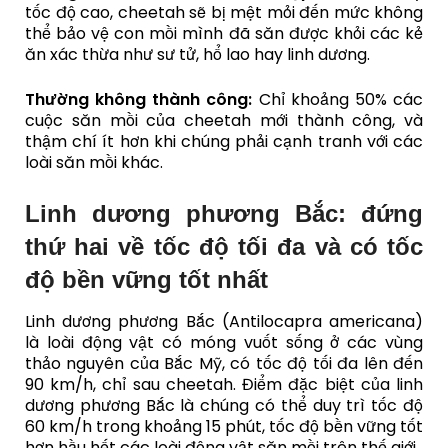
tốc độ cao, cheetah sẽ bị mệt mỏi đến mức không
thể bảo vệ con mồi mình đã săn được khỏi các kẻ
ăn xác thừa như sư tử, hổ lao hay linh dương.
Thường không thành công:
Chỉ khoảng 50% các
cuộc săn mồi của cheetah mới thành công, và
thậm chí ít hơn khi chúng phải cạnh tranh với các
loài săn mồi khác.
Linh dương phương Bắc: đứng
thứ hai về tốc độ tối đa và có tốc
độ bền vững tốt nhất
Linh dương phương Bắc (Antilocapra americana)
là loài động vật có móng vuốt sống ở các vùng
thảo nguyên của Bắc Mỹ, có tốc độ tối đa lên đến
90 km/h, chỉ sau cheetah. Điểm đặc biệt của linh
dương phương Bắc là chúng có thể duy trì tốc độ
60 km/h trong khoảng 15 phút, tốc độ bền vững tốt
hơn hầu hết các loài động vật săn mồi trên thế giới.