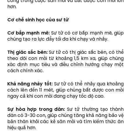
công trong cuộc săn mồi và bắt được con mồi lớn
hơn.
Cơ chế sinh học của sư tử
Cơ bắp mạnh mẽ:
Sư tử có cơ bắp mạnh mẽ, giúp
chúng tạo ra lực đẩy tối đa khi chạy và nhảy.
Thị giác sắc bén:
Sư tử có thị giác sắc bén, có thể
theo dõi con mồi từ khoảng 1,5 km xa, giúp chúng
xác định mục tiêu và điều chỉnh hướng chạy một
cách chính xác.
Khả năng nhảy tốt:
Sư tử có thể nhảy qua khoảng
cách lên đến 11 mét, giúp chúng bắt được con mồi
ngay cả khi con mồi đang chạy tốc độ cao.
Sự hòa hợp trong đàn:
Sư tử thường tạo thành
đàn có 3-30 con, giúp chúng tăng khả năng bảo vệ
bản thân khỏi các kẻ săn mồi và tìm kiếm thức ăn
hiệu quả hơn.