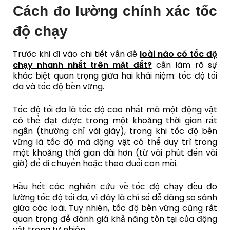
Cách đo lường chính xác tốc
độ chạy
Trước khi đi vào chi tiết vấn đề
loài nào có tốc độ
chạy nhanh nhất trên mặt đất?
cần làm rõ sự
khác biệt quan trọng giữa hai khái niệm: tốc độ tối
đa và tốc độ bền vững.
Tốc độ tối đa là tốc độ cao nhất mà một động vật
có thể đạt được trong một khoảng thời gian rất
ngắn (thường chỉ vài giây), trong khi tốc độ bền
vững là tốc độ mà động vật có thể duy trì trong
một khoảng thời gian dài hơn (từ vài phút đến vài
giờ) để di chuyển hoặc theo đuổi con mồi.
Hầu hết các nghiên cứu về tốc độ chạy đều đo
lường tốc độ tối đa, vì đây là chỉ số dễ dàng so sánh
giữa các loài. Tuy nhiên, tốc độ bền vững cũng rất
quan trọng để đánh giá khả năng tồn tại của động
vật trong tự nhiên.