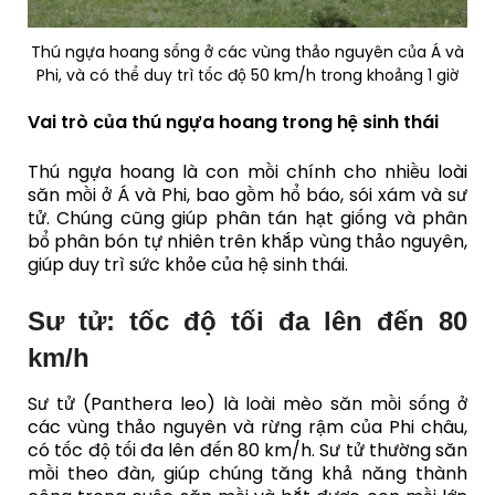
Thú ngựa hoang sống ở các vùng thảo nguyên của Á và
Phi, và có thể duy trì tốc độ 50 km/h trong khoảng 1 giờ
Vai trò của thú ngựa hoang trong hệ sinh thái
Thú ngựa hoang là con mồi chính cho nhiều loài
săn mồi ở Á và Phi, bao gồm hổ báo, sói xám và sư
tử. Chúng cũng giúp phân tán hạt giống và phân
bổ phân bón tự nhiên trên khắp vùng thảo nguyên,
giúp duy trì sức khỏe của hệ sinh thái.
Sư tử: tốc độ tối đa lên đến 80
km/h
Sư tử (Panthera leo) là loài mèo săn mồi sống ở
các vùng thảo nguyên và rừng rậm của Phi châu,
có tốc độ tối đa lên đến 80 km/h. Sư tử thường săn
mồi theo đàn, giúp chúng tăng khả năng thành